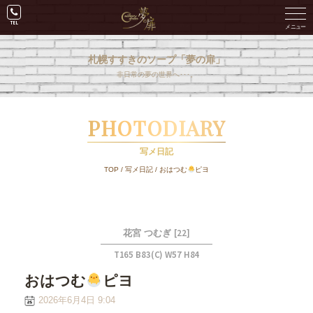
札幌すすきのソープ「夢の扉」
非日常の夢の世界へ･･･。
PHOTODIARY
写メ日記
TOP
/
写メ日記
/
おはつむ
ピヨ
[22]
花宮 つむぎ
T165 B83(C) W57 H84
おはつむ
ピヨ
2026年6月4日 9:04