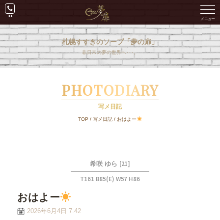
札幌すすきのソープ「夢の扉」
非日常の夢の世界へ･･･。
PHOTODIARY
写メ日記
TOP
/
写メ日記
/
おはよー
[21]
希咲 ゆら
T161 B85(E) W57 H86
おはよー
2026年6月4日 7:42