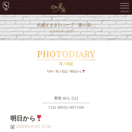
札幌すすきのソープ「夢の扉」
非日常の夢の世界へ･･･。
PHOTODIARY
写メ日記
TOP
/
写メ日記
/
明日から
[21]
希咲 ゆら
T161 B85(E) W57 H86
明日から
2026年6月3日 13:30