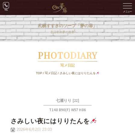
札幌すすきのソープ「夢の扉」
非日常の夢の世界へ･･･。
PHOTODIARY
写メ日記
TOP
/
写メ日記
/
さみしい夜にはりりたんを
[22]
七瀬りり
T148 B90(F) W57 H86
さみしい夜にはりりたんを
2026年6月2日 23:03