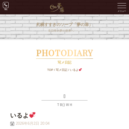
札幌すすきのソープ「夢の扉」
非日常の夢の世界へ･･･。
PHOTODIARY
写メ日記
TOP
/
写メ日記
/
いるよ
[]
T B() W H
いるよ
2026年6月2日 20:04