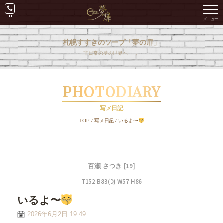
札幌すすきのソープ「夢の扉」
非日常の夢の世界へ･･･。
PHOTODIARY
写メ日記
TOP
/
写メ日記
/
いるよ〜
[19]
百瀬 さつき
T152 B83(D) W57 H86
いるよ〜
2026年6月2日 19:49