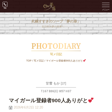
札幌すすきのソープ「夢の扉」
非日常の夢の世界へ･･･。
PHOTODIARY
写メ日記
TOP
/
写メ日記
/
マイガール登録者900人ありがと
[27]
甘雪 もか
T167 B86(E) W57 H87
マイガール登録者900人ありがと
2026年6月2日 12:20