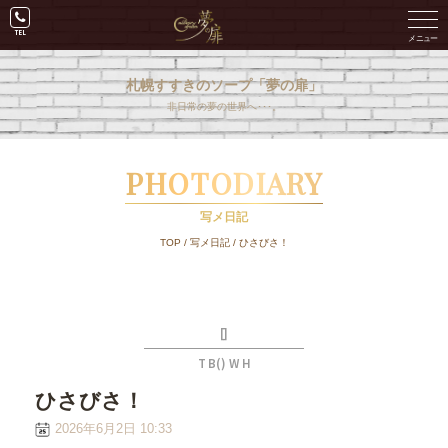
札幌すすきのソープ「夢の扉」
非日常の夢の世界へ･･･。
PHOTODIARY
写メ日記
TOP
/
写メ日記
/
ひさびさ！
[]
T B() W H
ひさびさ！
2026年6月2日 10:33