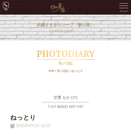
札幌すすきのソープ「夢の扉」
非日常の夢の世界へ･･･。
PHOTODIARY
写メ日記
TOP
/
写メ日記
/
ねっとり
[27]
甘雪 もか
T167 B86(E) W57 H87
ねっとり
2026年6月2日 10:19