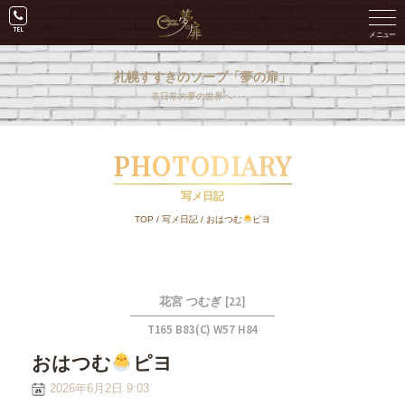
札幌すすきのソープ「夢の扉」
非日常の夢の世界へ･･･。
PHOTODIARY
写メ日記
TOP
/
写メ日記
/
おはつむ
ピヨ
[22]
花宮 つむぎ
T165 B83(C) W57 H84
おはつむ
ピヨ
2026年6月2日 9:03