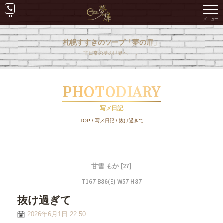
札幌すすきのソープ「夢の扉」
非日常の夢の世界へ･･･。
PHOTODIARY
写メ日記
TOP
/
写メ日記
/
抜け過ぎて
[27]
甘雪 もか
T167 B86(E) W57 H87
抜け過ぎて
2026年6月1日 22:50