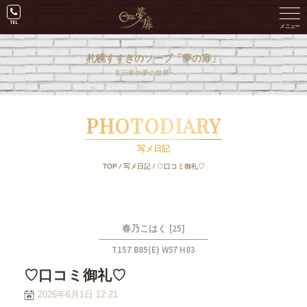
札幌すすきのソープ「夢の扉」
非日常の夢の世界へ･･･。
PHOTODIARY
写メ日記
TOP
/
写メ日記
/
♡口コミ御礼♡
[25]
春乃こはく
T157 B85(E) W57 H83
♡口コミ御礼♡
2026年6月1日 12:21