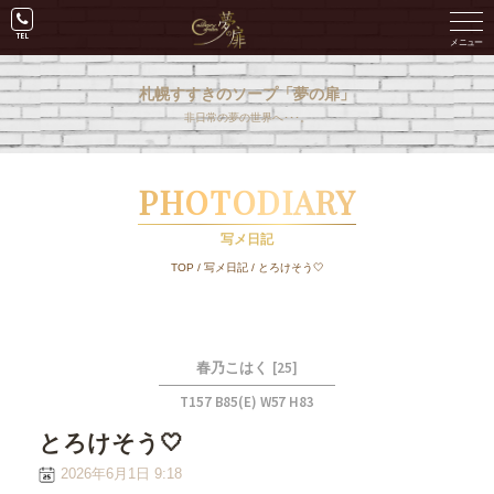
札幌すすきのソープ「夢の扉」
非日常の夢の世界へ･･･。
PHOTODIARY
写メ日記
TOP
/
写メ日記
/
とろけそう🤍
[25]
春乃こはく
T157 B85(E) W57 H83
とろけそう🤍
2026年6月1日 9:18