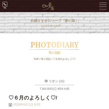
札幌すすきのソープ「夢の扉」
非日常の夢の世界へ･･･。
PHOTODIARY
写メ日記
TOP
/
写メ日記
/
♡６月のよろしく♡/
[23]
榊 リオン
T160 B83(C) W56 H85
♡６月のよろしく♡/
2026年6月1日 9:03