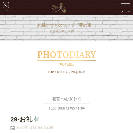
札幌すすきのソープ「夢の扉」
非日常の夢の世界へ･･･。
PHOTODIARY
写メ日記
TOP
/
写メ日記
/
29-お礼
[22]
花宮 つむぎ
T165 B83(C) W57 H84
29-お礼
2026年5月29日 15:34