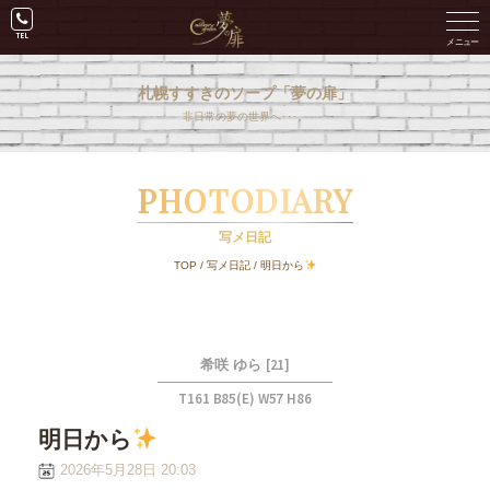
札幌すすきのソープ「夢の扉」
非日常の夢の世界へ･･･。
PHOTODIARY
写メ日記
TOP
/
写メ日記
/
明日から
[21]
希咲 ゆら
T161 B85(E) W57 H86
明日から
2026年5月28日 20:03