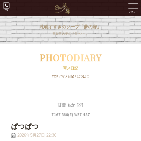
札幌すすきのソープ「夢の扉」
非日常の夢の世界へ･･･。
PHOTODIARY
写メ日記
TOP
/
写メ日記
/
ぱつぱつ
[27]
甘雪 もか
T167 B86(E) W57 H87
ぱつぱつ
2026年5月27日 22:36