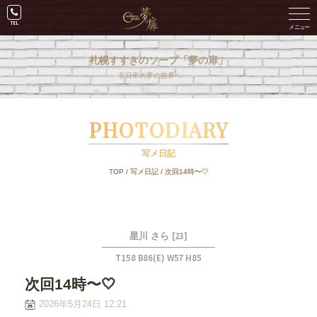
札幌すすきのソープ「夢の扉」
非日常の夢の世界へ･･･。
PHOTODIARY
写メ日記
TOP
/
写メ日記
/
次回14時〜🤍
[23]
星川 さら
T158 B86(E) W57 H85
次回14時〜🤍
2026年5月24日 12:21