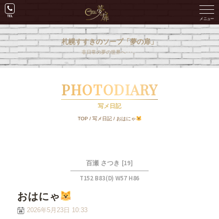
札幌すすきのソープ「夢の扉」
非日常の夢の世界へ･･･。
PHOTODIARY
写メ日記
TOP
/
写メ日記
/
おはにゃ
[19]
百瀬 さつき
T152 B83(D) W57 H86
おはにゃ
2026年5月23日 10:33