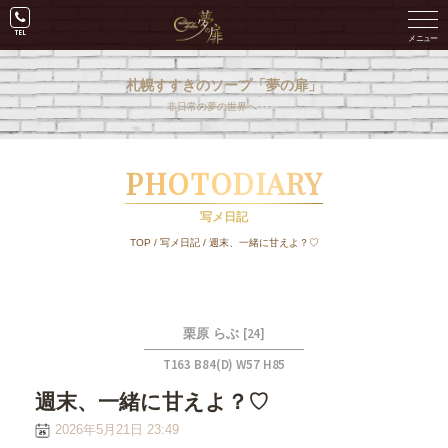
札幌すすきのソープ「夢の扉」
非日常の夢の世界へ･･･。
PHOTODIARY
写メ日記
TOP
/
写メ日記
/
週末、一緒に甘えよ？♡
[24]
栗原 らぶ
T163 B84(D) W57 H85
週末、一緒に甘えよ？♡
2026年5月21日 23:49