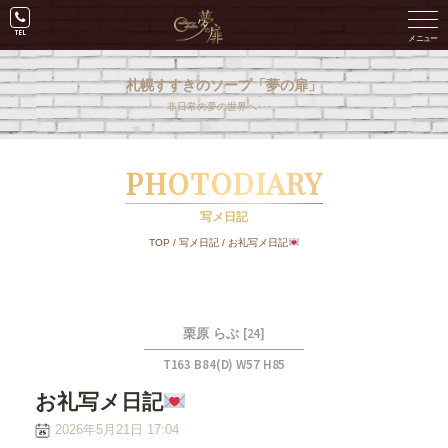
札幌すすきのソープ「夢の扉」
非日常の夢の世界へ･･･。
PHOTODIARY
写メ日記
TOP
/
写メ日記
/
お礼写メ日記
[24]
栗原 らぶ
T163 B84(D) W57 H85
お礼写メ日記
2026年5月21日 17:04