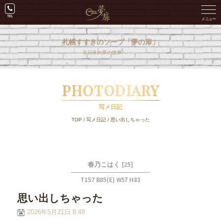
札幌すすきのソープ「夢の扉」
非日常の夢の世界へ･･･。
PHOTODIARY
写メ日記
TOP
/
写メ日記
/
思い出しちゃった
[25]
春乃こはく
T157 B85(E) W57 H83
思い出しちゃった
2026年5月21日 8:48