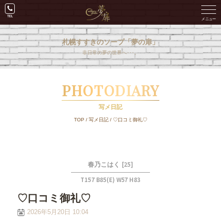
札幌すすきのソープ「夢の扉」
非日常の夢の世界へ･･･。
PHOTODIARY
写メ日記
TOP
/
写メ日記
/
♡口コミ御礼♡
[25]
春乃こはく
T157 B85(E) W57 H83
♡口コミ御礼♡
2026年5月20日 10:04