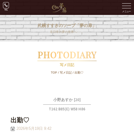
札幌すすきのソープ「夢の扉」
非日常の夢の世界へ･･･。
PHOTODIARY
写メ日記
TOP
/
写メ日記
/
出勤♡
[20]
小野あすか
T162 B85(E) W58 H86
出勤♡
2026年5月19日 9:42