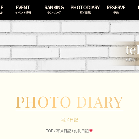
LE
EVENT
RANKING
PHOTO DIARY
RESERVE
ール
イベント情報
ランキング
写メ日記
予約
PHOTO DIARY
写メ日記
TOP
/
写メ日記
/
お礼日記