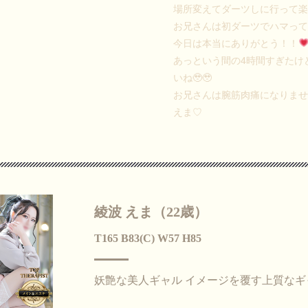
場所変えてダーツしに行って
お兄さんは初ダーツでハマっ
今日は本当にありがとう！！
あっという間の4時間すぎたけ
いね🥹🥹
お兄さんは腕筋肉痛になりま
えま♡
綾波 えま（22歳）
T165 B83(C) W57 H85
妖艶な美人ギャル イメージを覆す上質なギ