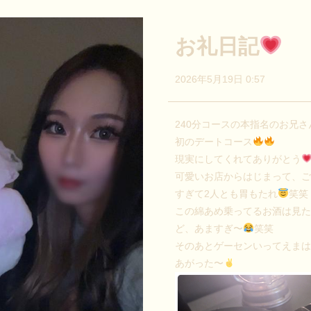
お礼日記
2026年5月19日 0:57
240分コースの本指名のお兄さ
初のデートコース
現実にしてくれてありがとう
可愛いお店からはじまって、
すぎて2人とも胃もたれ
笑笑
この綿あめ乗ってるお酒は見
ど、あますぎ〜
笑笑
そのあとゲーセンいってえま
あがった〜