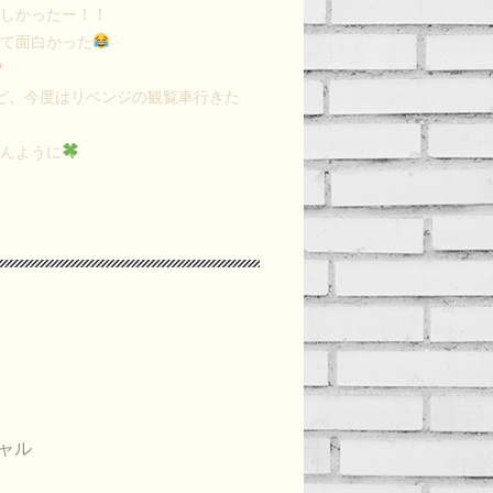
楽しかったー！！
てて面白かった
ど、今度はリベンジの観覧車行きた
せんように
ャル