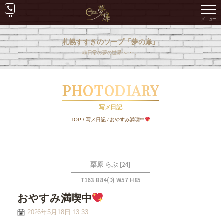
札幌すすきのソープ「夢の扉」
非日常の夢の世界へ･･･。
PHOTODIARY
写メ日記
TOP
/
写メ日記
/
おやすみ満喫中
[24]
栗原 らぶ
T163 B84(D) W57 H85
おやすみ満喫中
2026年5月18日 13:33