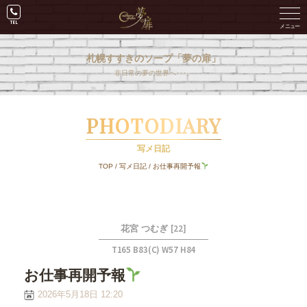
札幌すすきのソープ「夢の扉」
非日常の夢の世界へ･･･。
PHOTODIARY
写メ日記
TOP
/
写メ日記
/
お仕事再開予報
[22]
花宮 つむぎ
T165 B83(C) W57 H84
お仕事再開予報
2026年5月18日 12:20