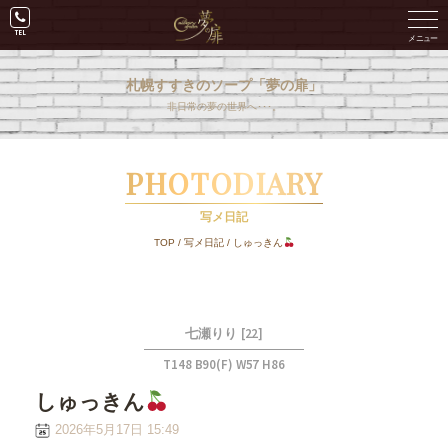
札幌すすきのソープ「夢の扉」
非日常の夢の世界へ･･･。
PHOTODIARY
写メ日記
TOP
/
写メ日記
/
しゅっきん
[22]
七瀬りり
T148 B90(F) W57 H86
しゅっきん
2026年5月17日 15:49