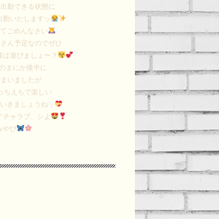
と出勤できる状態に
出勤いたしますッ
してごめんなさい
りさん予定なのでぜひ
様は遊びましょ〜？
つのまにか後半に
しまいましたが
っちえちで楽しい
ていきましょうねッ
イチャラブ、シよ
みやび