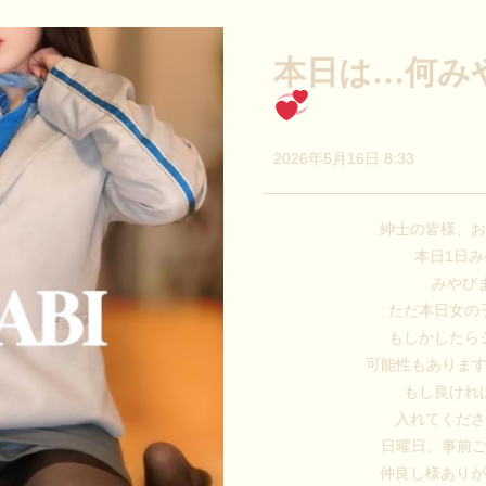
本日は…何み
2026年5月16日 8:33
紳士の皆様、
本日1日
みやび
ただ本日女の
もしかしたら
可能性もあります
もし良けれ
入れてくだ
日曜日、事前
仲良し様あり