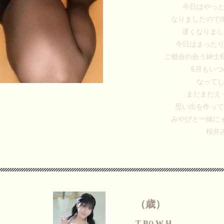
今日はやっ
なりましたので
遅くなりま
今日はまった
ご都合の合う紳士
5月もい
なって
まだまだえ
思い出を作っ
みやびと一緒に
桜井
（歳）
T B() W H