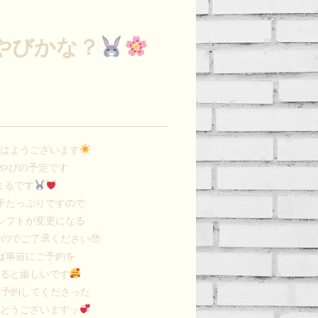
やびかな？
おはようございます
みやびの予定です
まるです
子たっぷりですので
シフトが変更になる
のでご了承ください🥹
ば事前にご予約を
さると嬉しいです
ご予約してくださった
がとうございますッ