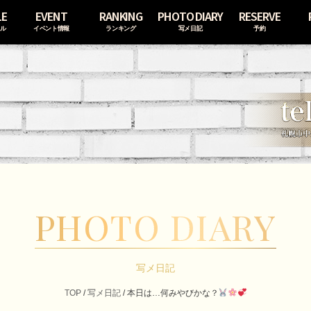
LE
EVENT
RANKING
PHOTO DIARY
RESERVE
ール
イベント情報
ランキング
写メ日記
予約
PHOTO DIARY
写メ日記
TOP
/
写メ日記
/
本日は…何みやびかな？