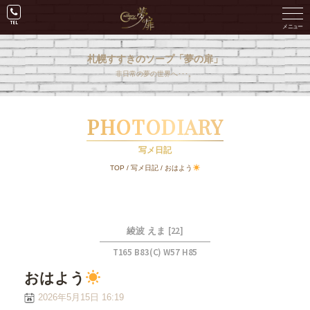
札幌すすきのソープ「夢の扉」
非日常の夢の世界へ･･･。
PHOTODIARY
写メ日記
TOP
/
写メ日記
/
おはよう
[22]
綾波 えま
T165 B83(C) W57 H85
おはよう
2026年5月15日 16:19