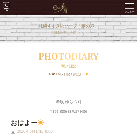
札幌すすきのソープ「夢の扉」
非日常の夢の世界へ･･･。
PHOTODIARY
写メ日記
TOP
/
写メ日記
/
おはよー
[21]
希咲 ゆら
T161 B85(E) W57 H86
おはよー
2026年5月14日 8:03