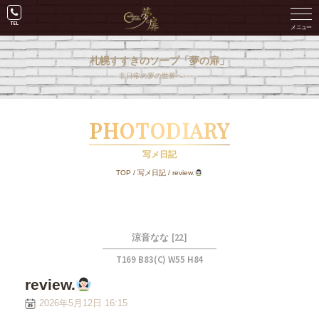
札幌すすきのソープ「夢の扉」
非日常の夢の世界へ･･･。
PHOTODIARY
写メ日記
TOP
/
写メ日記
/
review.
[22]
涼音なな
T169 B83(C) W55 H84
review.
2026年5月12日 16:15