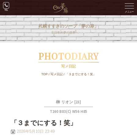
札幌すすきのソープ「夢の扉」
非日常の夢の世界へ･･･。
PHOTODIARY
写メ日記
TOP
/
写メ日記
/
「３までにする！笑」
[23]
榊 リオン
T160 B83(C) W56 H85
「３までにする！笑」
2026年5月10日 23:49