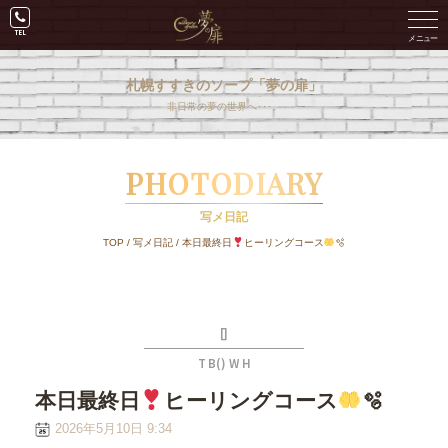
札幌すすきのソープ「夢の扉」
非日常の夢の世界へ･･･。
PHOTODIARY
写メ日記
TOP
/
写メ日記
/
本日最終日
ヒーリングコース
🫧
[]
T B() W H
本日最終日
ヒーリングコース
🫧
2026年5月10日 9:34