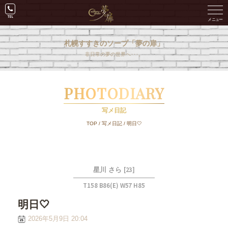
札幌すすきのソープ「夢の扉」
非日常の夢の世界へ･･･。
PHOTODIARY
写メ日記
TOP
/
写メ日記
/
明日🤍
[23]
星川 さら
T158 B86(E) W57 H85
明日🤍
2026年5月9日 20:04