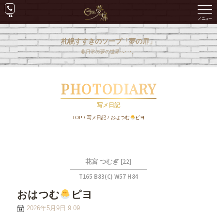
札幌すすきのソープ「夢の扉」
非日常の夢の世界へ･･･。
PHOTODIARY
写メ日記
TOP
/
写メ日記
/
おはつむ
ピヨ
[22]
花宮 つむぎ
T165 B83(C) W57 H84
おはつむ
ピヨ
2026年5月9日 9:09