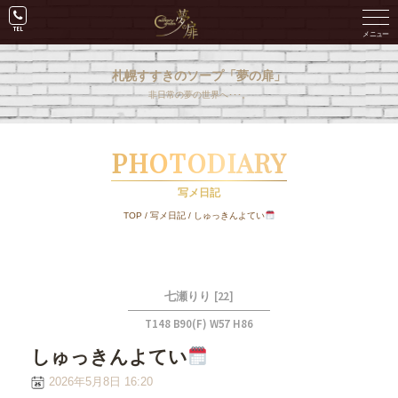
札幌すすきのソープ「夢の扉」
非日常の夢の世界へ･･･。
PHOTODIARY
写メ日記
TOP
/
写メ日記
/
しゅっきんよてい
[22]
七瀬りり
T148 B90(F) W57 H86
しゅっきんよてい
2026年5月8日 16:20