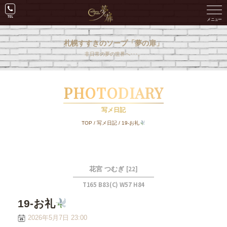
札幌すすきのソープ「夢の扉」
非日常の夢の世界へ･･･。
PHOTODIARY
写メ日記
TOP
/
写メ日記
/
19-お礼
[22]
花宮 つむぎ
T165 B83(C) W57 H84
19-お礼
2026年5月7日 23:00