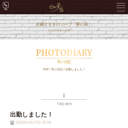
札幌すすきのソープ「夢の扉」
非日常の夢の世界へ･･･。
PHOTODIARY
写メ日記
TOP
/
写メ日記
/
出勤しました！
[]
T B() W H
出勤しました！
2026年4月27日 20:04