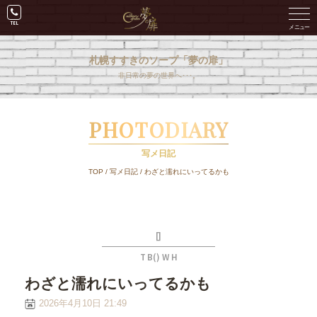
札幌すすきのソープ「夢の扉」
非日常の夢の世界へ･･･。
PHOTODIARY
写メ日記
TOP
/
写メ日記
/
わざと濡れにいってるかも
[]
T B() W H
わざと濡れにいってるかも
2026年4月10日 21:49