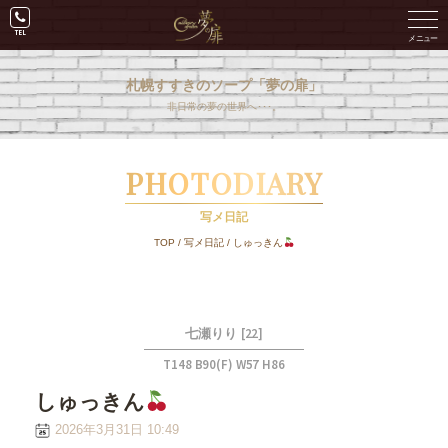
札幌すすきのソープ「夢の扉」
非日常の夢の世界へ･･･。
PHOTODIARY
写メ日記
TOP
/
写メ日記
/
しゅっきん
[22]
七瀬りり
T148 B90(F) W57 H86
しゅっきん
2026年3月31日 10:49