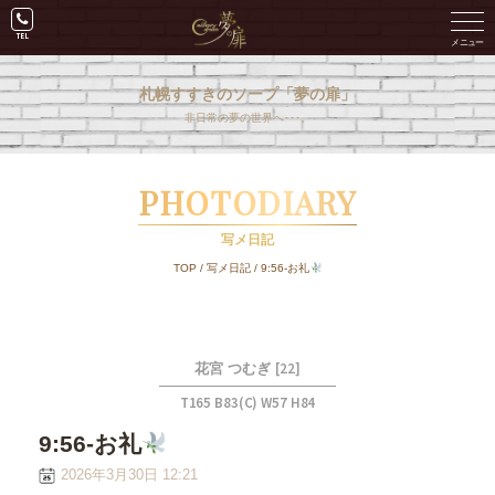
札幌すすきのソープ「夢の扉」
非日常の夢の世界へ･･･。
PHOTODIARY
写メ日記
TOP
/
写メ日記
/
9:56-お礼
[22]
花宮 つむぎ
T165 B83(C) W57 H84
9:56-お礼
2026年3月30日 12:21