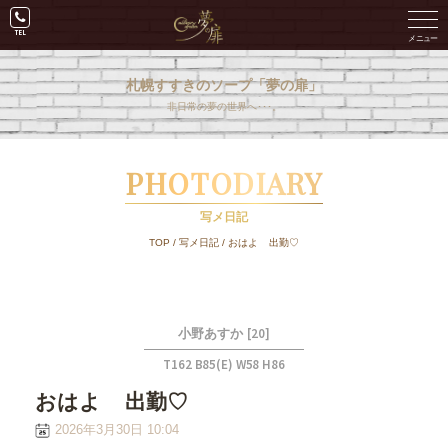
札幌すすきのソープ「夢の扉」
非日常の夢の世界へ･･･。
PHOTODIARY
写メ日記
TOP
/
写メ日記
/
おはよ
出勤♡
[20]
小野あすか
T162 B85(E) W58 H86
おはよ
出勤♡
2026年3月30日 10:04