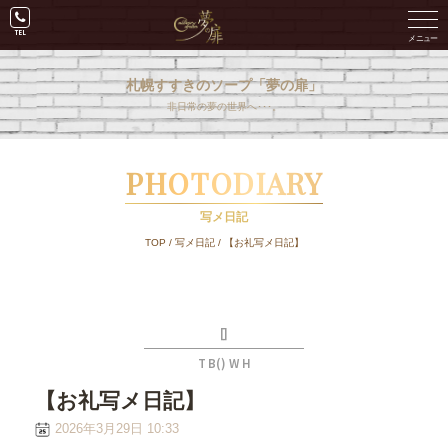
札幌すすきのソープ「夢の扉」
非日常の夢の世界へ･･･。
PHOTODIARY
写メ日記
TOP
/
写メ日記
/
【お礼写メ日記】
[]
T B() W H
【お礼写メ日記】
2026年3月29日 10:33