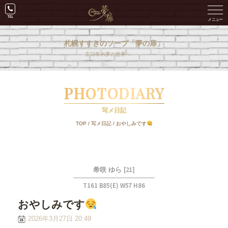
札幌すすきのソープ「夢の扉」
非日常の夢の世界へ･･･。
PHOTODIARY
写メ日記
TOP
/
写メ日記
/
おやしみです
[21]
希咲 ゆら
T161 B85(E) W57 H86
おやしみです
2026年3月27日 20:49