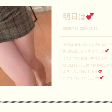
明日は
2026年3月23日 21:19
今日は海外の方々と沢山遊ん
沢山お話しして幸せでした
またいつかお会い出来たらい
明日は12:30以降予約枠空いて
よろしくお願いします
おやすみなさい(-_-)zzz