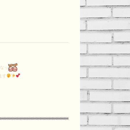
で
いなっ
ます