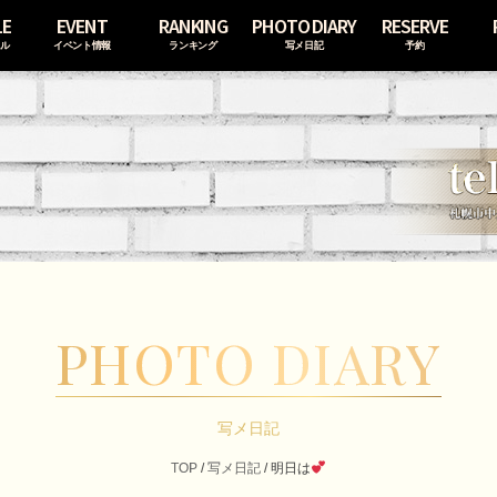
LE
EVENT
RANKING
PHOTO DIARY
RESERVE
ール
イベント情報
ランキング
写メ日記
予約
PHOTO DIARY
写メ日記
TOP
/
写メ日記
/
明日は