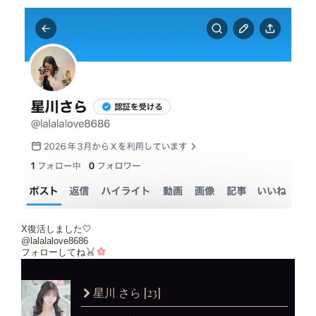
X復活しました🤍
@lalalalove8686
フォローしてね
[23]
星川 さら