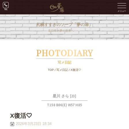
札幌すすきのソープ「夢の扉」
非日常の夢の世界へ･･･。
PHOTODIARY
写メ日記
TOP
/
写メ日記
/
X復活🤍
[23]
星川 さら
T158 B86(E) W57 H85
X復活🤍
2026年3月23日 18:34