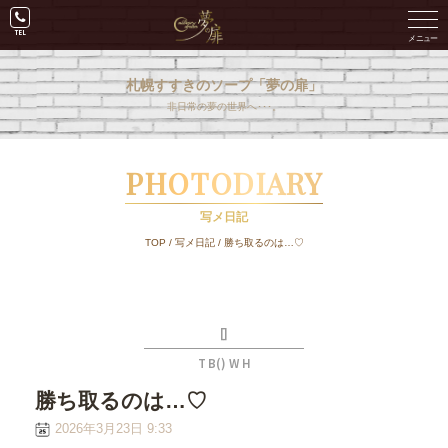
札幌すすきのソープ「夢の扉」
非日常の夢の世界へ･･･。
PHOTODIARY
写メ日記
TOP
/
写メ日記
/
勝ち取るのは…♡
[]
T B() W H
勝ち取るのは…♡
2026年3月23日 9:33