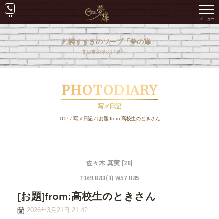
札幌すすきのソープ「夢の扉」
非日常の夢の世界へ･･･。
PHOTODIARY
写メ日記
TOP
/
写メ日記
/
[お題]from:高校生のときさん
[28]
佐々木 真実
T169 B83(B) W57 H85
[お題]from:高校生のときさん
2026年3月21日 21:42