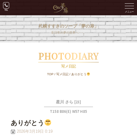
札幌すすきのソープ「夢の扉」
非日常の夢の世界へ･･･。
PHOTODIARY
写メ日記
TOP
/
写メ日記
/
ありがとう
[23]
星川 さら
T158 B86(E) W57 H85
ありがとう
2026年3月19日 0:19